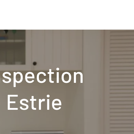
ervices
Éléments inspectés
À propos/About
Contact
nspection
Estrie