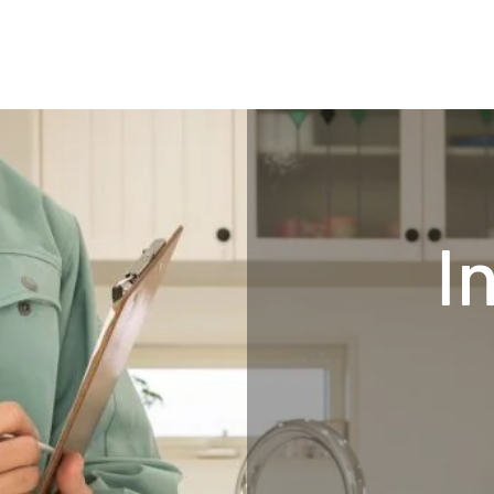
 571 3699
Acceuil/ Home
S
I